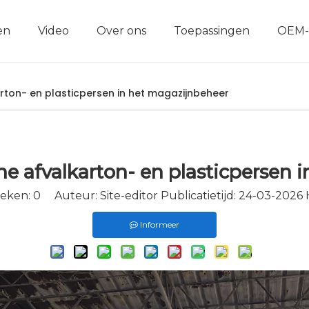
en
Video
Over ons
Toepassingen
OEM-s
Veelgestelde vragen
Metaalbrikettenmachine
Horizontale metaalbrikettenmachine
Verticale metaalbrikettenmachine
Metaalversnipperaarlijn
arton- en plasticpersen in het magazijnbeheer
he afvalkarton- en plasticpersen
keken:
0
Auteur: Site-editor Publicatietijd: 24-03-2026
Informeer