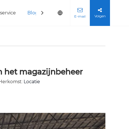
ervice
Blogs
Neem contact met ons op
Volgen
E-mail
 in het magazijnbeheer
 Herkomst:
Locatie