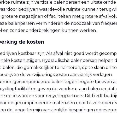
perkte ruimte zijn verticale balenpersen een uitsteken
waardoor bedrijven waardevolle ruimte kunnen terugwi
 grotere magazijnen of faciliteiten met grotere afvalvo
. Deze balenpersen verminderen de noodzaak van frequen
el en zonder onderbrekingen kunnen werken.
werking
de kosten
edrijven kostbaar zijn. Als afval niet goed wordt geco
nele kosten stijgen. Hydraulische balenpersen helpen 
balen, die gemakkelijker te hanteren, op te slaan en te
edrijven de verwijderingskosten aanzienlijk verlagen.
kunnen gecomprimeerde balen tegen hogere tarieven aa
 recyclingfaciliteiten geven de voorkeur aan balen omda
re optie worden voor recyclingpartners. Dit biedt bedri
oor de gecomprimeerde materialen door te verkopen. Vo
 op de lange termijn aanzienlijke besparingen opleveren