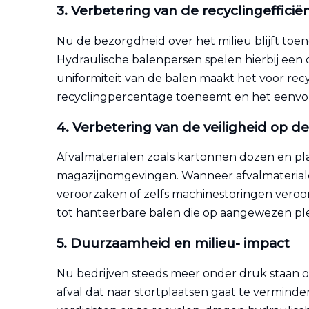
3.
Verbetering van de
recyclingefficië
Nu de bezorgdheid over het milieu blijft toe
Hydraulische balenpersen spelen hierbij een c
uniformiteit van de balen maakt het voor rec
recyclingpercentage toeneemt en het eenvou
4.
Verbetering van
de veiligheid op d
Afvalmaterialen zoals kartonnen dozen en plas
magazijnomgevingen. Wanneer afvalmaterial
veroorzaken of zelfs machinestoringen vero
tot hanteerbare balen die op aangewezen p
5.
Duurzaamheid en
milieu-
impact
Nu bedrijven steeds meer onder druk staan ​​
afval dat naar stortplaatsen gaat te verminde