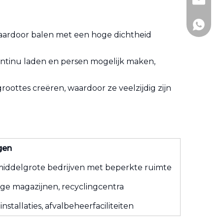
+86-51
andy@j
+86- 1
aardoor balen met een hoge dichtheid
ontinu laden en persen mogelijk maken,
oottes creëren, waardoor ze veelzijdig zijn
gen
 middelgrote bedrijven met beperkte ruimte
ige magazijnen, recyclingcentra
installaties, afvalbeheerfaciliteiten