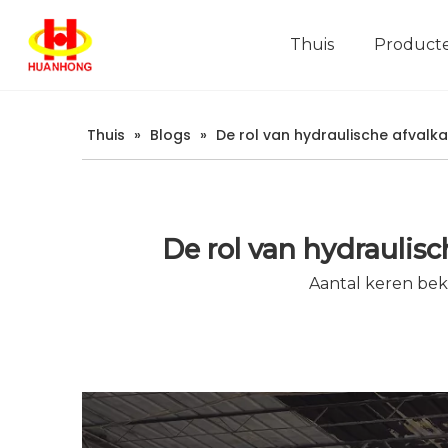
Thuis
Product
Thuis
»
Blogs
»
De rol van hydraulische afvalk
De rol van hydraulisc
Aantal keren be