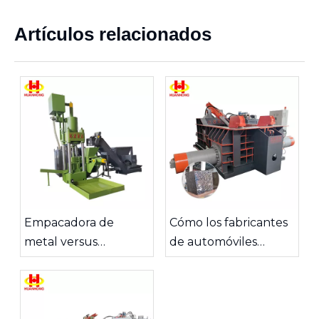
Artículos relacionados
Empacadora de
Cómo los fabricantes
metal versus
de automóviles
máquina
reciclan la chatarra
briquetadora: ¿cuál
de metal
es mejor para su
operación?