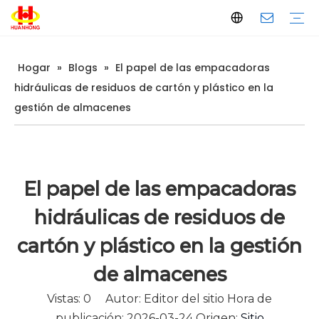
Hogar
»
Blogs
»
El papel de las empacadoras
Embaladora
Empacadora de chatarra
Empacadora de papel usado
Empacadora horizontal
Empacadora vertical
Cizalla para chatarra
Cizalla de pórtico
Cizalla para contenedores
Cizalla de cocodrilo
Máquina briquetadora de metales
Máquina briquetadora de metales verticales
Máquina briquetadora de metal horizontal
Línea trituradora de metal
Introducción de la empresa
Producción
Control de calidad
Descargar
Preguntas frecuentes
hidráulicas de residuos de cartón y plástico en la
gestión de almacenes
El papel de las empacadoras
hidráulicas de residuos de
cartón y plástico en la gestión
de almacenes
Vistas:
0
Autor: Editor del sitio Hora de
publicación: 2026-03-24 Origen:
Sitio