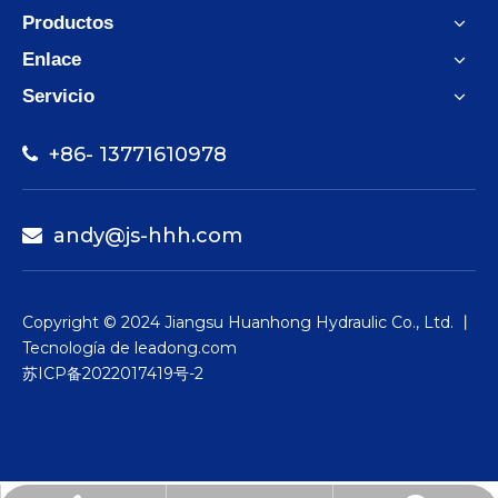
Productos
Enlace
Servicio
+86- 13771610978

andy@js-hhh.com

Copyright © 2024 Jiangsu Huanhong Hydraulic Co., Ltd. 丨
Tecnología de
leadong.com
苏ICP备2022017419号-2