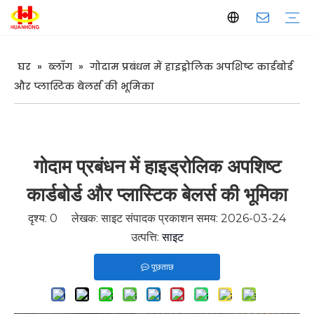
घर
»
ब्लॉग
»
गोदाम प्रबंधन में हाइड्रोलिक अपशिष्ट कार्डबोर्ड
बेलर
स्क्रैप धातु बेलर
बेकार कागज बेलर
क्षैतिज बेलर
लंबवत बेलर
स्क्रैप धातु कतरनी
गैन्ट्री कतरनी
कंटेनर कतरनी
मगरमच्छ कतरनी
धातु ब्रिकेटिंग मशीन
लंबवत धातु ब्रिकेटिंग मशीन
क्षैतिज धातु ब्रिकेटिंग मशीन
मेटल श्रेडर लाइन
कंपनी परिचय
उत्पादन
गुणवत्ता नियंत्रण
डाउनलोड करना
अक्सर पूछे जाने वाले प्रश्न
और प्लास्टिक बेलर्स की भूमिका
गोदाम प्रबंधन में हाइड्रोलिक अपशिष्ट
कार्डबोर्ड और प्लास्टिक बेलर्स की भूमिका
दृश्य:
0
लेखक: साइट संपादक प्रकाशन समय: 2026-03-24
उत्पत्ति:
साइट
पूछताछ