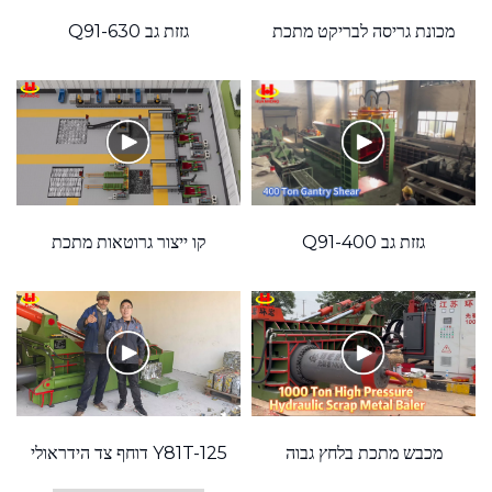
מכונת גריסה לבריקט מתכת
גזזת גב Q91-630
גזזת גב Q91-400
קו ייצור גרוטאות מתכת
אוטומטי
'
מכבש מתכת בלחץ גבוה
Y81T-125 דוחף צד הידראולי
1000 טון
גרוטאות פחיות אלומיניום