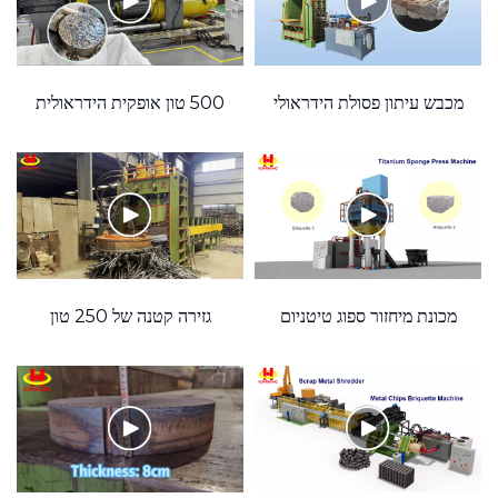
מכבש עיתון פסולת הידראולי
500 טון אופקית הידראולית
אנכי 160 טון
פסולת מתכת שבבי מכונת
rdPartyLink='
בריקט
מכונת מיחזור ספוג טיטניום
גזירה קטנה של 250 טון
מתכת שבבי מתכת