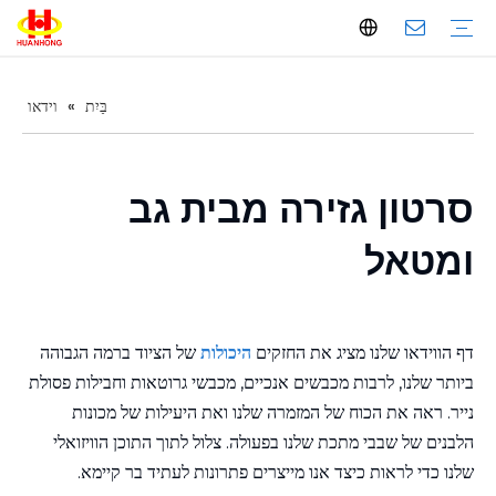
בַּיִת
»
וידאו
Baler
מכבש גרוטאות מתכת
מכבש פסולת נייר
מכבש אופקי
Baler אנכי
גזירת גרוטאות מתכת
גזירה של גאנטרי
גזירת מיכל
גזירת תנין
מכונת בריקט מתכת
מכונת בריקט מתכת אנכית
מכונת בריקט מתכת אופקית
קו מגרסה מתכת
הקדמת חברה
הֲפָקָה
בקרת איכות
הורד
שאלות נפוצות
סרטון גזירה מבית גב
ומטאל
דף הווידאו שלנו מציג את החזקים
היכולות
של הציוד ברמה הגבוהה
ביותר שלנו, לרבות מכבשים אנכיים, מכבשי גרוטאות וחבילות פסולת
נייר. ראה את הכוח של המזמרה שלנו ואת היעילות של מכונות
הלבנים של שבבי מתכת שלנו בפעולה. צלול לתוך התוכן הוויזואלי
שלנו כדי לראות כיצד אנו מייצרים פתרונות לעתיד בר קיימא.