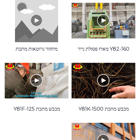
מכבש
deoSource='1'
Y82-160 מארז פסולת נייר
מיחזור גרוטאות מתכת
אנכי קטן
הידראולי אוטומטי לחלוטין
rget='_blank'
מכבש מתכת Y81K-1500
מכבש מתכת Y81F-125