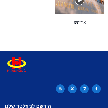
title='630
אודותינו
טון
מכונת
הירשם לניוזלטר שלנו