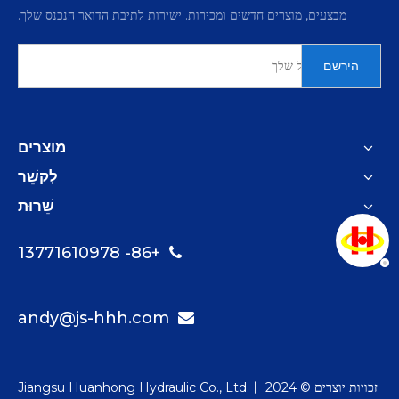
מבצעים, מוצרים חדשים ומכירות. ישירות לתיבת הדואר הנכנס שלך.
מכבש
הירשם
מוצרים
לְקַשֵׁר
שֵׁרוּת
גרוטאות
+86- 13771610978

andy@js-hhh.com

זכויות יוצרים © 2024 Jiangsu Huanhong Hydraulic Co., Ltd.丨