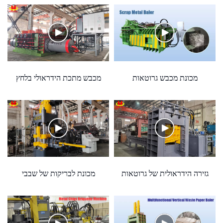
'
מכונת מכבש גרוטאות
מכבש מתכת הידראולי בלחץ
הידראולית 630 טון
גבוה 2000 טון
deVideoId=''
גזירה הידראולית של גרוטאות
מכונת לבריקות של שבבי
מתכת מסדרת Q15
מתכת (רב מתכות)
IfApKyrDnJj'