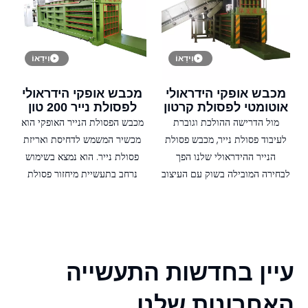
המיחזור שלהם. המכבש שלנו לא
תוכננה בקפידה כדי להבטיח
רק יעיל אלא גם ידידותי לסביבה,
תהליך דחיסה חלק ויעיל.
תורם לכלכלה מעגלית על ידי
וִידֵאוֹ
וִידֵאוֹ
הקלה על מיחזור פסולת נייר.
מכבש אופקי הידראולי
מכבש אופקי הידראולי
אוטומטי לפסולת קרטון
לפסולת נייר 200 טון
עם מסוע
מול הדרישה ההולכת וגוברת
מכבש הפסולת הנייר האופקי הוא
לעיבוד פסולת נייר, מכבש פסולת
מכשיר המשמש לדחיסת ואריזת
הנייר ההידראולי שלנו הפך
פסולת נייר. הוא נמצא בשימוש
לבחירה המובילה בשוק עם העיצוב
נרחב בתעשיית מיחזור פסולת
החדשני והביצועים המצוינים שלה.
הנייר כדי לשפר את יעילות
ציוד זה נועד לשפר את יעילות
ההובלה והאחסון של פסולת נייר.
עיבוד פסולת הנייר ולהפחית את
עלויות התפעול.
עיין בחדשות התעשייה
האחרונות שלנו