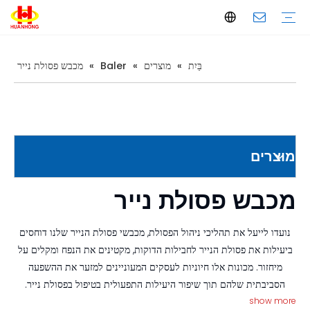
בַּיִת
»
מוצרים
»
Baler
»
מכבש פסולת נייר
Baler
מכבש גרוטאות מתכת
מכבש פסולת נייר
מכבש אופקי
Baler אנכי
גזירת גרוטאות מתכת
גזירה של גאנטרי
גזירת מיכל
גזירת תנין
מכונת בריקט מתכת
מכונת בריקט מתכת אנכית
מכונת בריקט מתכת אופקית
קו מגרסה מתכת
הקדמת חברה
הֲפָקָה
בקרת איכות
הורד
שאלות נפוצות
מוצרים
מכבש פסולת נייר
נועדו לייעל את תהליכי ניהול הפסולת, מכבשי פסולת הנייר שלנו דוחסים
ביעילות את פסולת הנייר לחבילות הדוקות, מקטינים את הנפח ומקלים על
מיחזור. מכונות אלו חיוניות לעסקים המעוניינים למזער את ההשפעה
הסביבתית שלהם תוך שיפור היעילות התפעולית בטיפול בפסולת נייר.
show more