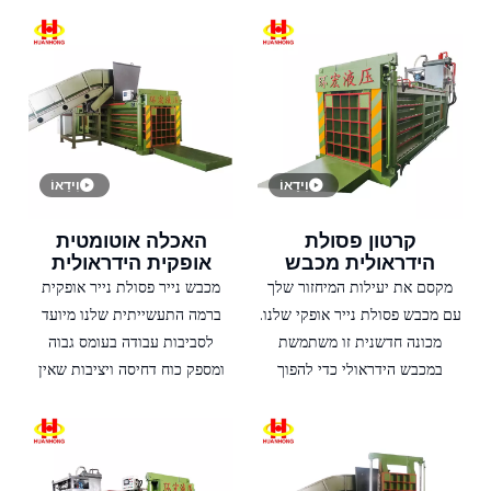
וִידֵאוֹ
וִידֵאוֹ
קרטון פסולת
האכלה אוטומטית
הידראולית מכבש
אופקית הידראולית
פלסטיק יעילות גבוהה
מכונת איטום פסולת
מקסם את יעילות המיחזור שלך
מכבש נייר פסולת נייר אופקית
נייר
עם מכבש פסולת נייר אופקי שלנו.
ברמה התעשייתית שלנו מיועד
מכונה חדשנית זו משתמשת
לסביבות עבודה בעומס גבוה
במכבש הידראולי כדי להפוך
ומספק כוח דחיסה ויציבות שאין
פסולת נייר רופפת לחבילות
שני להם. מכבש פסולת נייר
קומפקטיות וקלות לטיפול. זהו
הידראולי זה מיוצר עם חומרים
הפתרון המושלם לעסקים
איכותיים כדי להבטיח את עמידותו
המעוניינים לייעל את פעולות
ואמינותו. המערכת ההידראולית