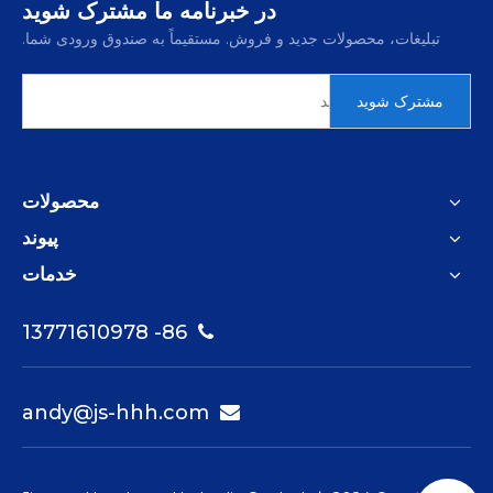
در خبرنامه ما مشترک شوید
تبلیغات، محصولات جدید و فروش. مستقیماً به صندوق ورودی شما.
مشترک شوید
محصولات
پیوند
خدمات
86- 13771610978

andy@js-hhh.com
