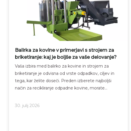
Balirka za kovine v primerjavi s strojem za
briketiranje: kaj je boljše za vaše delovanje?
Vaša izbira med balirko za kovine in strojem za
briketiranje je odvisna od vrste odpadkov, ciljev in
tega, kar želite doseči. Preden izberete najboljši
način za recikliranje odpadne kovine, morate
razmisliti o mnogih stvareh. Pomislite na vrsto
kovine, s katero delate, na primer hladilnike, pečice,
30. julij 2026
avtomobile ali lite kovine