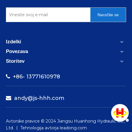
Naročite se
Izdelki
Povezava
Storitev
+86- 13771610978

andy@js-hhh.com

​Avtorske pravice © 2024 Jiangsu Huanhong Hydraulic Co.,
Ltd. 丨 Tehnologija avtorja
leadong.com