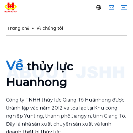
Trang chủ
»
Về chúng tôi
Máy đóng kiện
Baler kim loại phế liệu
Máy đóng kiện giấy thải
Máy đóng kiện ngang
Máy đóng kiện dọc
Cắt kim loại phế liệu
giàn cắt
Cắt container
Kéo cắt cá sấu
Máy đóng bánh kim loại
Máy đóng bánh kim loại dọc
Máy đóng bánh kim loại ngang
Dây chuyền hủy tài liệu kim loại
Giới thiệu công ty
Sản xuất
Kiểm soát chất lượng
Tải xuống
Câu hỏi thường gặp
Về
thủy lực
Huanhong
Công ty TNHH thủy lực Giang Tô Huânhong được
thành lập vào năm 2012 và tọa lạc tại Khu công
nghiệp Yunting, thành phố Jiangyin, tỉnh Giang Tô.
Đây là nhà sản xuất chuyên sản xuất và kinh
doanh thiết bị thủy lực.