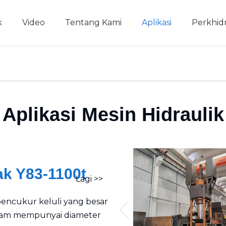
k
Video
Tentang Kami
Aplikasi
Perkhi
Ricih Logam Sekerap
Mesin Briket Logam
Mesin Briket Logam Mendatar
Mesin Briket Logam Menegak
Talian Pencincan
Aplikasi Mesin Hidraulik
k Y83-1100t
Lagi >>
encukur keluli yang besar
ogam mempunyai diameter