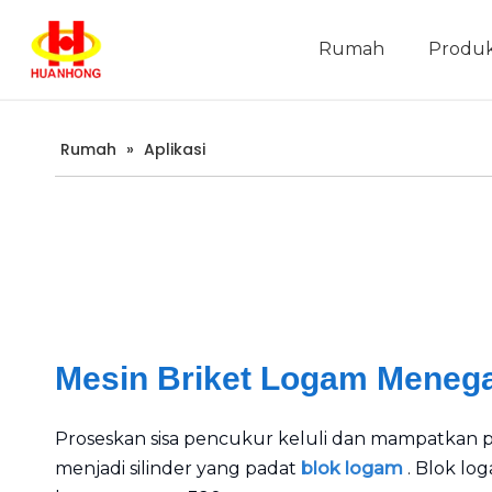
Rumah
Produ
Pengenalan Syarikat
Rumah
»
Aplikasi
Mesin Briket Logam Menega
Proseskan sisa pencukur keluli dan mampatkan p
menjadi silinder yang padat
blok logam
. Blok l