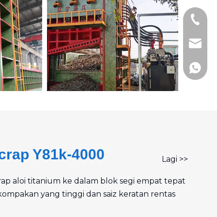
+86- 1
+86-51
andy@j
+86- 1
crap Y81k-4000
Lagi >>
 aloi titanium ke dalam blok segi empat tepat
ompakan yang tinggi dan saiz keratan rentas