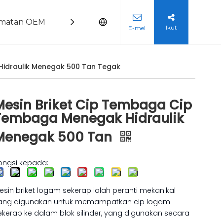
dmatan OEM
Blog
Hubungi Kami
Ikut
E-mel
g Logam
Hidraulik Menegak 500 Tan Tegak
Mesin Briket Cip Tembaga Cip
Tembaga Menegak Hidraulik
Menegak 500 Tan
ongsi kepada:
esin briket logam sekerap ialah peranti mekanikal
ang digunakan untuk memampatkan cip logam
ekerap ke dalam blok silinder, yang digunakan secara