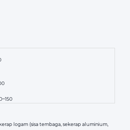
0
00
0~150
kerap logam (sisa tembaga, sekerap aluminium,