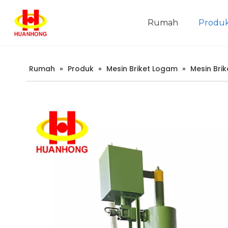
Rumah
Produ
Pengenalan Syarikat
Rumah
»
Produk
»
Mesin Briket Logam
»
Mesin Bri