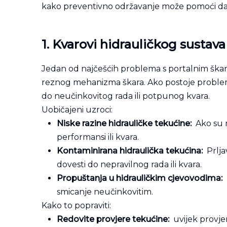
kako preventivno održavanje može pomoći da 
1. Kvarovi hidrauličkog sustava
Jedan od najčešćih problema s portalnim škara
reznog mehanizma škara. Ako postoje problemi 
do neučinkovitog rada ili potpunog kvara.
Uobičajeni uzroci:
Niske razine hidrauličke tekućine:
Ako su r
performansi ili kvara.
Kontaminirana hidraulička tekućina:
Prlja
dovesti do nepravilnog rada ili kvara.
Propuštanja u hidrauličkim cjevovodima:
smicanje neučinkovitim.
Kako to popraviti:
Redovite provjere tekućine:
uvijek provjer