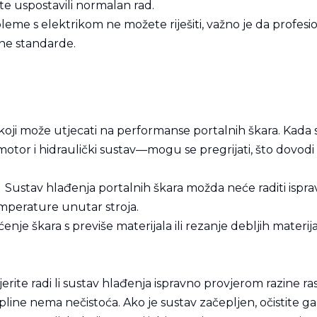
te uspostavili normalan rad.
eme s elektrikom ne možete riješiti, važno je da profesi
vne standarde.
 koji može utjecati na performanse portalnih škara. Kada
r i hidraulički sustav—mogu se pregrijati, što dovodi 
:
Sustav hlađenja portalnih škara možda neće raditi ispravn
mperature unutar stroja.
nje škara s previše materijala ili rezanje debljih materi
erite radi li sustav hlađenja ispravno provjerom razine 
pline nema nečistoća. Ako je sustav začepljen, očistite ga