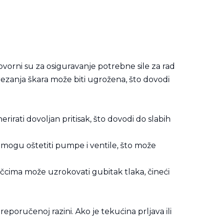
vorni su za osiguravanje potrebne sile za rad
ezanja škara može biti ugrožena, što dovodi
irati dovoljan pritisak, što dovodi do slabih
i mogu oštetiti pumpe i ventile, što može
jučcima može uzrokovati gubitak tlaka, čineći
eporučenoj razini. Ako je tekućina prljava ili