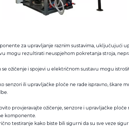
ponente za upravljanje raznim sustavima, uključujući up
stavu mogu rezultirati neuspjehom pokretanja stroja, ne
 ožičenje i spojevi u električnom sustavu mogu istrošiti i
o senzori ili upravljačke ploče ne rade ispravno, škare m
dbe.
ito provjeravajte ožičenje, senzore i upravljačke ploče na
ene komponente.
ično testiranje kako biste bili sigurni da su sve veze sigu