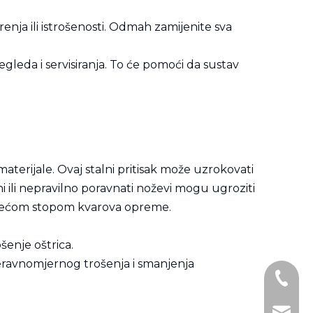
enja ili istrošenosti. Odmah zamijenite sva
gleda i servisiranja. To će pomoći da sustav
terijale. Ovaj stalni pritisak može uzrokovati
ni ili nepravilno poravnati noževi mogu ugroziti
 većom stopom kvarova opreme.
šenje oštrica.
neravnomjernog trošenja i smanjenja
+86- 1