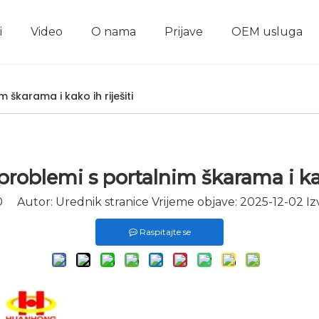
i
Video
O nama
Prijave
OEM usluga
Škare za otpadni metal
Stroj za briketiranje metala
Horizontalni stroj za briketiranje metala
Vertikalni stroj za briketiranje metala
Linija za uništavan
 škarama i kako ih riješiti
roblemi s portalnim škarama i kak
0
Autor: Urednik stranice Vrijeme objave: 2025-12-02 Iz
Raspitajte se