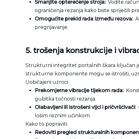
Smanjite opterećenje stroja:
Vodite računa
ograničenja rezanja kako biste spriječili pr
Omogućite prekid rada između rezova:
Ak
pregrijavanje.
5. trošenja konstrukcije i
vibra
Strukturni integritet portalnih škara ključan j
strukturne komponente mogu se istrošiti, uzr
Uobičajeni uzroci:
Prekomjerne vibracije tijekom rada:
Konst
gubitka točnosti rezanja.
Olabavljeni ili istrošeni vijci i pričvršćivači:
lošim reznim učinkom.
Kako to popraviti:
Redoviti pregled strukturalnih komponen