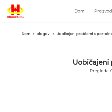
Dom
Proizvod
Predstavljanje tvrtke
Dom
»
blogovi
»
Uobičajeni problemi s portalnim
Uobičajeni p
Pregleda: