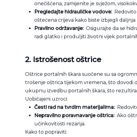
onečišćena, zamijenite je svježom, visoko
Pregledajte hidrauličke vodove:
Redovito p
oštećena crijeva kako biste izbjegli daljnja
Pravilno održavanje:
Osigurajte da se hidr
radi glatko i produljiti životni vijek portalni
2. Istrošenost
oštrice
Oštrice portalnih škara suočene su sa ogromni
trošenje oštrica tijekom vremena, što dovodi do
ukupnu izvedbu portalnih škara, što rezulti
Uobičajeni uzroci:
Česti rad na tvrdim materijalima:
Redovito
Nepravilno poravnavanje oštrica:
Ako oštr
učinkovitosti rezanja.
Kako to popraviti: