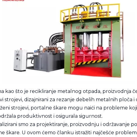
ama kao što je recikliranje metalnog otpada, proizvodnja č
 strojevi, dizajnirani za rezanje debelih metalnih ploča i
složeni strojevi, portalne škare mogu naići na probleme k
 održala produktivnost i osigurala sigurnost.
izirani smo za projektiranje, proizvodnju i održavanje po
škare. U ovom ćemo članku istražiti najčešće probleme s k