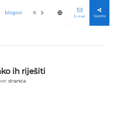
blogovi
Kontaktirajte nas
Slijedite
E-mail
je metala
o ih riješiti
vor:
stranica