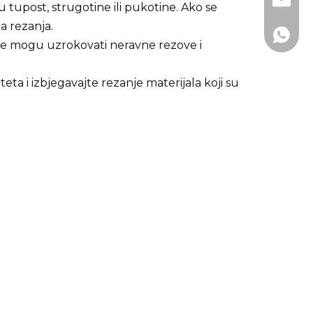
+86-51
andy@j
u tupost, strugotine ili pukotine. Ako se
ba rezanja.
+86- 1
ice mogu uzrokovati neravne rezove i
ta i izbjegavajte rezanje materijala koji su