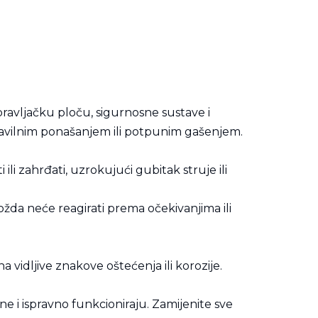
ravljačku ploču, sigurnosne sustave i
pravilnim ponašanjem ili potpunim gašenjem.
li zahrđati, uzrokujući gubitak struje ili
ožda neće reagirati prema očekivanjima ili
 vidljive znakove oštećenja ili korozije.
rne i ispravno funkcioniraju. Zamijenite sve