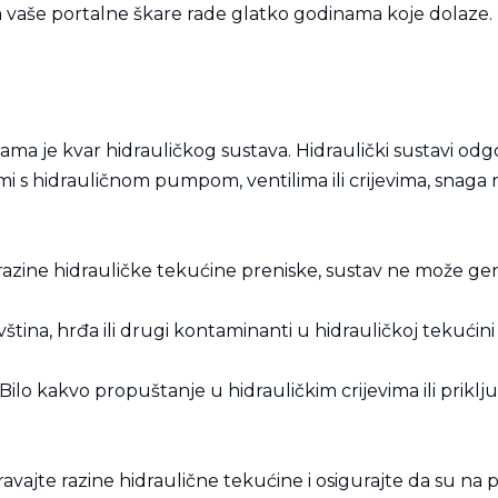
vaše portalne škare rade glatko godinama koje dolaze.
ma je kvar hidrauličkog sustava. Hidraulički sustavi odgo
s hidrauličnom pumpom, ventilima ili crijevima, snaga r
azine hidrauličke tekućine preniske, sustav ne može gener
vština, hrđa ili drugi kontaminanti u hidrauličkoj tekućin
Bilo kakvo propuštanje u hidrauličkim crijevima ili prikl
avajte razine hidraulične tekućine i osigurajte da su na pr