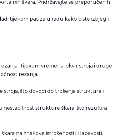
portalnih škara. Pridržavajte se preporučenih
ladi tijekom pauza u radu kako biste izbjegli
 rezanja. Tijekom vremena, okvir stroja i druge
očnost rezanja.
stroja, što dovodi do trošenja strukture i
ti nestabilnost strukture škara, što rezultira
škara na znakove istrošenosti ili labavosti.