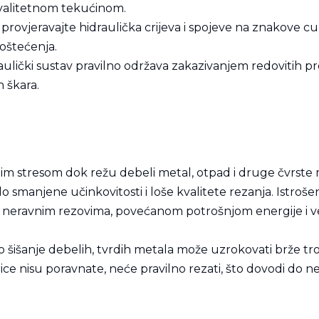
kvalitetnom tekućinom.
rovjeravajte hidraulička crijeva i spojeve na znakove cur
 oštećenja.
aulički sustav pravilno održava zakazivanjem redovitih pre
h škara.
m stresom dok režu debeli metal, otpad i druge čvrste ma
 smanjene učinkovitosti i loše kvalitete rezanja. Istroše
ra neravnim rezovima, povećanom potrošnjom energije i
 šišanje debelih, tvrdih metala može uzrokovati brže tro
ice nisu poravnate, neće pravilno rezati, što dovodi do 