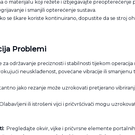
 o materijalu koji režete i izbjegavajte preopterećenje 
egrijavanje i smanjili opterećenje sustava.
o se škare koriste kontinuirano, dopustite da se stroj oh
cija
Problemi
e za održavanje preciznosti i stabilnosti tijekom operacija
okujući neusklađenost, povećane vibracije ili smanjenu t
antno jako rezanje može uzrokovati pretjerano vibriranje 
Olabavljeni ili istrošeni vijci i pričvršćivači mogu uzrokova
ti:
Pregledajte okvir, vijke i pričvrsne elemente portalnih 