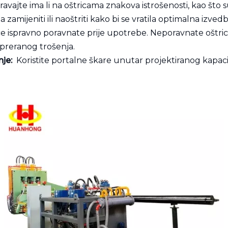
avajte ima li na oštricama znakova istrošenosti, kao što s
zamijeniti ili naoštriti kako bi se vratila optimalna izved
rice ispravno poravnate prije upotrebe. Neporavnate oštr
 preranog trošenja.
nje:
Koristite portalne škare unutar projektiranog kapacite