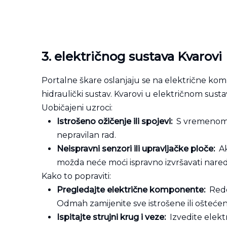
3. električnog sustava
Kvarovi
Portalne škare oslanjaju se na električne kom
hidraulički sustav. Kvarovi u električnom su
Uobičajeni uzroci:
Istrošeno ožičenje ili spojevi:
S vremenom se
nepravilan rad.
Neispravni senzori ili upravljačke ploče:
Ak
možda neće moći ispravno izvršavati nare
Kako to popraviti:
Pregledajte električne komponente:
Redov
Odmah zamijenite sve istrošene ili ošteć
Ispitajte strujni krug i veze:
Izvedite elektr