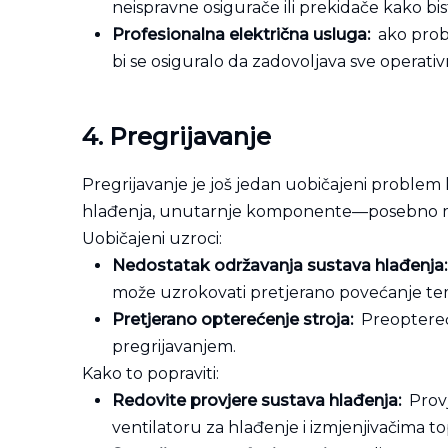
neispravne osigurače ili prekidače kako bis
Profesionalna električna usluga:
ako probl
bi se osiguralo da zadovoljava sve operati
4.
Pregrijavanje
Pregrijavanje je još jedan uobičajeni problem
hlađenja, unutarnje komponente—posebno moto
Uobičajeni uzroci:
Nedostatak održavanja sustava hlađenja
može uzrokovati pretjerano povećanje te
Pretjerano opterećenje stroja:
Preoptereće
pregrijavanjem.
Kako to popraviti:
Redovite provjere sustava hlađenja:
Provj
ventilatoru za hlađenje i izmjenjivačima to