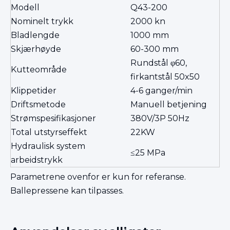
Modell
Q43-200
Nominelt trykk
2000 kn
Bladlengde
1000 mm
Skjærhøyde
60-300 mm
Rundstål φ60,
Kutteområde
firkantstål 50x50
Klippetider
4-6 ganger/min
Driftsmetode
Manuell betjening
Strømspesifikasjoner
380V/3P 50Hz
Total utstyrseffekt
22KW
Hydraulisk system
≤25 MPa
arbeidstrykk
Parametrene ovenfor er kun for referanse.
Ballepressene kan tilpasses.