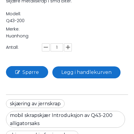
skjære metallskrap i små biter.
Modell:
Q43-200
Merke:
Huanhong
Antall:
Spørre
Legg i handlekurven
skjæring av jernskrap
mobil skrapskjær Introduksjon av Q43-200
alligatorsaks